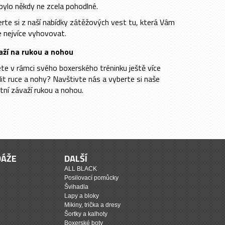
bylo někdy ne zcela pohodlné.
rte si z naší nabídky zátěžových vest tu, která Vám
 nejvíce vyhovovat.
aží na rukou a nohou
te v rámci svého boxerského tréninku ještě více
lit ruce a nohy? Navštivte nás a vyberte si naše
itní závaží rukou a nohou.
DÁŽE
DALŠÍ
ALL BLACK
Posilovací pomůcky
Švihadla
Lapy a bloky
Mikiny, trička a dresy
Šortky a kalhoty
Boxerské boty