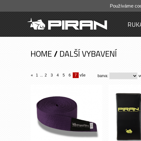
Používáme cook
RUK
HOME
/
DALŠÍ VYBAVENÍ
«
1
...
2
3
4
5
6
7
vše
barva:
v