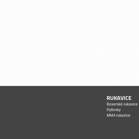
RUKAVICE
Boxerské rukavice
Pytlovky
MMA rukavice