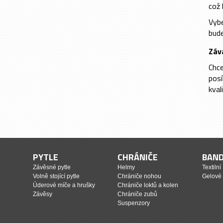
což 
Vybe
bude
Záv
Chce
posí
kval
PYTLE
CHRÁNIČE
BAN
Závěsné pytle
Helmy
Textilní
Volně stojící pytle
Chrániče nohou
Gelové
Úderové míče a hrušky
Chrániče loktů a kolen
Závěsy
Chrániče zubů
Suspenzory