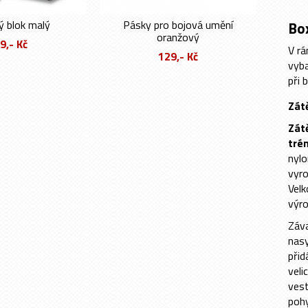
ý blok malý
Pásky pro bojová umění
Bo
oranžový
9,- Kč
V rá
129,- Kč
vyba
při 
Zát
Zát
tré
nylo
vyro
Velk
výro
Záva
nasy
přid
veli
vest
poh