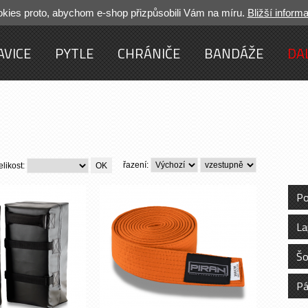
ies proto, abychom e-shop přizpůsobili Vám na míru.
Bližší inform
AVICE
PYTLE
CHRÁNIČE
BANDÁŽE
DA
řazení:
elikost:
Po
La
Šo
Pá