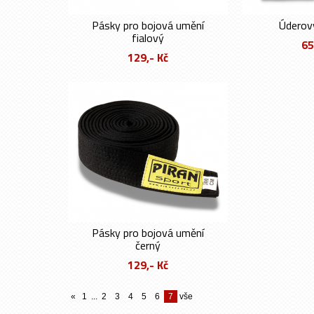
Pásky pro bojová umění
Úderov
fialový
65
129,- Kč
Pásky pro bojová umění
černý
129,- Kč
«
1
...
2
3
4
5
6
7
vše