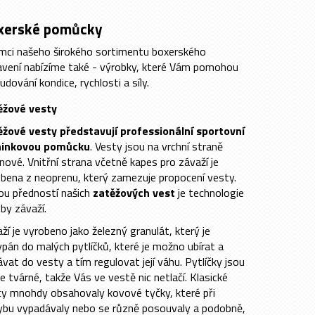
xerské pomůcky
mci našeho širokého sortimentu boxerského
vení nabízíme také - výrobky, které Vám pomohou
budování kondice, rychlosti a síly.
ěžové vesty
ěžové vesty představují professionální sportovní
ninkovou pomůcku
. Vesty jsou na vrchní straně
nové. Vnitřní strana včetně kapes pro závaží je
bena z neoprenu, který zamezuje propocení vesty.
ou předností našich
zatěžových vest
je technologie
by závaží.
ží je vyrobeno jako železný granulát, který je
pán do malých pytlíčků, které je možno ubírat a
ávat do vesty a tím regulovat její váhu. Pytlíčky jsou
ce tvárné, takže Vás ve vestě nic netlačí. Klasické
y mnohdy obsahovaly kovové tyčky, které při
ybu vypadávaly nebo se různě posouvaly a podobně,