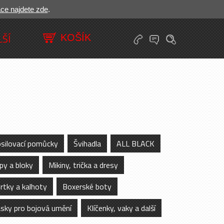
ace najdete zde
.
LŠÍ
silovací pomůcky
Švihadla
ALL BLACK
py a bloky
Mikiny, trička a dresy
rtky a kalhoty
Boxerské boty
sky pro bojová umění
Klíčenky, vaky a další