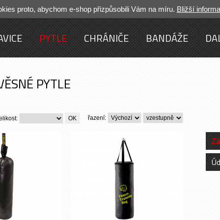
ies proto, abychom e-shop přizpůsobili Vám na míru.
Bližší inform
AVICE
PYTLE
CHRÁNIČE
BANDÁŽE
DA
VĚSNÉ PYTLE
řazení:
elikost:
Zá
Úd