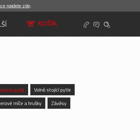
ace najdete zde
.
LŠÍ
věsné pytle
Volně stojící pytle
erové míče a hrušky
Závěsy