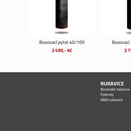
Boxovací pytel 40/100
Boxovací 
2 499,- Kč
2 7
RUKAVICE
Boxerské rukavice
Pytlovky
MMA rukavice