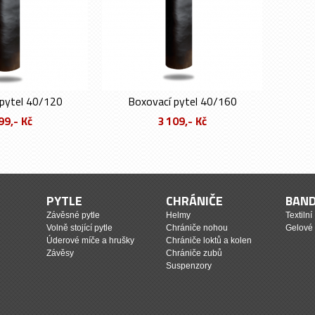
pytel 40/120
Boxovací pytel 40/160
99,- Kč
3 109,- Kč
PYTLE
CHRÁNIČE
BAN
Závěsné pytle
Helmy
Textilní
Volně stojící pytle
Chrániče nohou
Gelové
Úderové míče a hrušky
Chrániče loktů a kolen
Závěsy
Chrániče zubů
Suspenzory