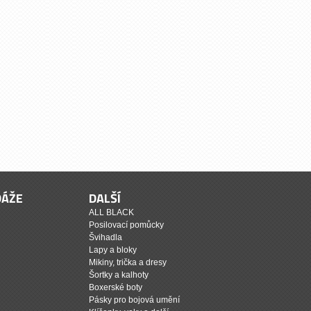
DÁŽE
DALŠÍ
ALL BLACK
Posilovací pomůcky
Švihadla
Lapy a bloky
Mikiny, trička a dresy
Šortky a kalhoty
Boxerské boty
Pásky pro bojová umění