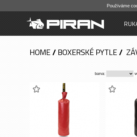
Používáme cook
RUK
HOME
/
BOXERSKÉ PYTLE
/
ZÁ
barva:
v