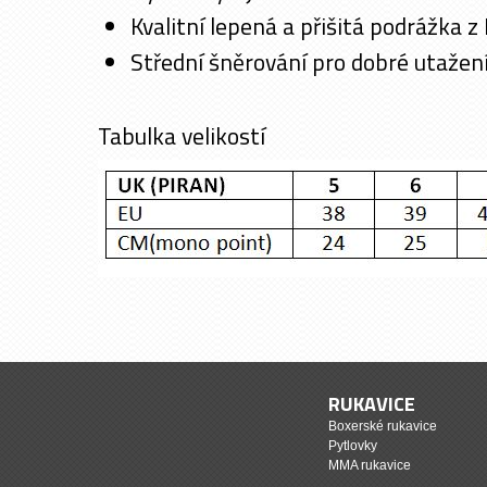
Kvalitní lepená a přišitá podrážka z
Střední šněrování pro dobré utažení
Tabulka velikostí
RUKAVICE
Boxerské rukavice
Pytlovky
MMA rukavice