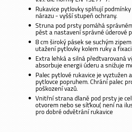
Rukavice pytlovky splňují podmínky 
nárazu - vyšší stupeň ochrany.
Struna pod prsty pomáhá správnému
pěst a nastavení správné úderové p
8 cm široký pásek se suchým zipem
utažení pytlovky kolem ruky a fixaci
Extra lehká a silná předtvarovaná v
absorbuje energii úderu a snižuje m
Palec pytlové rukavice je vyztužen a
pytlovce popruhem. Chrání palec pro
poškození vazů.
Vnitřní strana dlaně pod prsty je ce
otvorem nebo se síťkou( není na ilu
pro dobré odvětrání rukavice