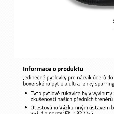
Informace o produktu
Jedinečné pytlovky pro nácvik úderů d
boxerského pytle a ultra lehký sparrin
Tyto pytlové rukavice byly vyvinuty
zkušeností našich předních trenérů
Otestováno Výzkumným ústavem be
v.v.i. dle normy EN 13277-7.