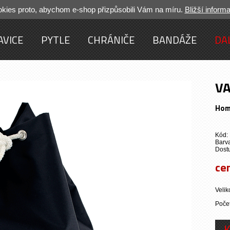
ies proto, abychom e-shop přizpůsobili Vám na míru.
Bližší inform
AVICE
PYTLE
CHRÁNIČE
BANDÁŽE
DA
VA
Ho
Kód: 
Barva
Dost
ce
Velik
Počet