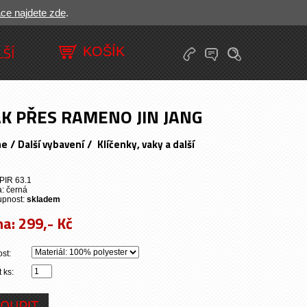
ace najdete zde
.
LŠÍ
K PŘES RAMENO JIN JANG
/
/
me
Další vybavení
Klíčenky, vaky a další
PIR 63.1
: černá
upnost:
skladem
na:
299,- Kč
ost:
 ks: