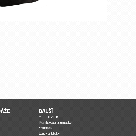
DÁŽE
DALŠÍ
ALL BLACK
Posilovací pomůcky
Švihadla
Lapy a bloky