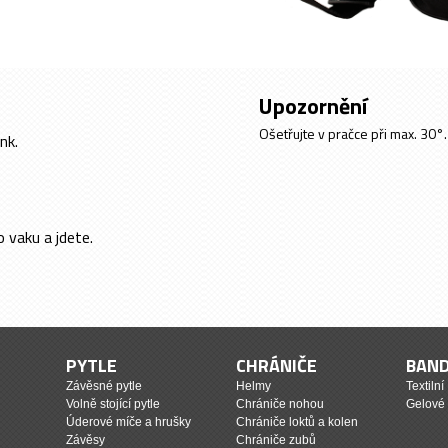
Upozornění
Ošetřujte v pračce při max. 30°.
nk.
 vaku a jdete.
PYTLE
CHRÁNIČE
BAN
Závěsné pytle
Helmy
Textilní
Volně stojící pytle
Chrániče nohou
Gelové
Úderové míče a hrušky
Chrániče loktů a kolen
Závěsy
Chrániče zubů