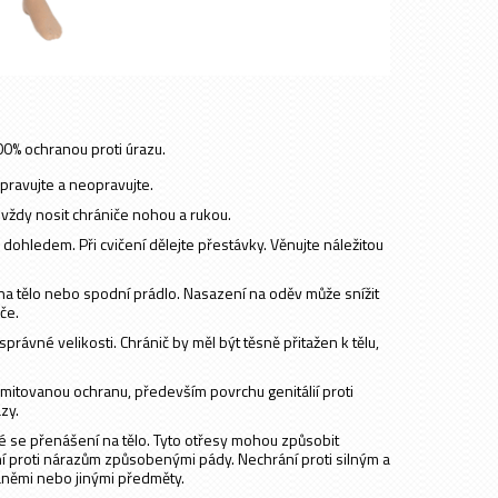
00% ochranou proti úrazu.
ravujte a neopravujte.
vždy nosit chrániče nohou a rukou.
ohledem. Při cvičení dělejte přestávky. Věnujte náležitou
na tělo nebo spodní prádlo. Nasazení na oděv může snížit
če.
rávné velikosti. Chránič by měl být těsně přitažen k tělu,
mitovanou ochranu, především povrchu genitálií proti
zy.
é se přenášení na tělo. Tyto otřesy mohou způsobit
í proti nárazům způsobenými pády. Nechrání proti silným a
němi nebo jinými předměty.