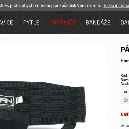
ies proto, abychom e-shop přizpůsobili Vám na míru.
Bližší inform
AVICE
PYTLE
CHRÁNIČE
BANDÁŽE
DA
PÁ
Ho
Kód:
Barva
Dost
XL
ce
Velik