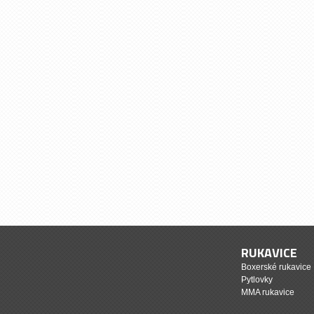
RUKAVICE
Boxerské rukavice
Pytlovky
MMA rukavice