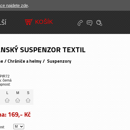
ace najdete zde
.
LŠÍ
NSKÝ SUSPENZOR TEXTIL
/
/
me
Chrániče a helmy
Suspenzory
 PIR72
: černá
upnost:
L
M
S
na:
169,- Kč
ost: