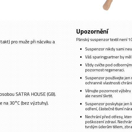
Upozornění
Pánský suspenzor textil není 1
ntakt) pro muže při nácviku a
Suspenzor nikdy sami neup
Váš sparingpartner by měl 
Vždy cvičte pod odborným d
pozornost regeneraci.
Suspenzor používejte jen 
ochranné vlastnosti chráni
Věnujte pozornost výběru sp
u osobou SATRA HOUSE (GB).
ale nesmí škrtit.
ce na 30°C (bez výztuhy).
Suspenzor poskytuje jen li
odření, částečně tlumí nára
Nechrání před otřesy, kter
poškození zdraví. Nechrán
tvrdým úderům tělem, zbra