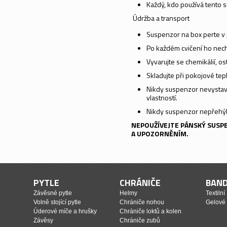
Každý, kdo používá tento 
Údržba a transport
Suspenzor na box perte v 
Po každém cvičení ho nech
Vyvarujte se chemikálií, o
Skladujte při pokojové tep
Nikdy suspenzor nevystavu
vlastností.
Nikdy suspenzor nepřehýbe
NEPOUŽÍVEJTE PÁNSKÝ SUSP
A UPOZORNĚNÍM.
PYTLE
CHRÁNIČE
BAN
Závěsné pytle
Helmy
Textilní
Volně stojící pytle
Chrániče nohou
Gelové
Úderové míče a hrušky
Chrániče loktů a kolen
Závěsy
Chrániče zubů