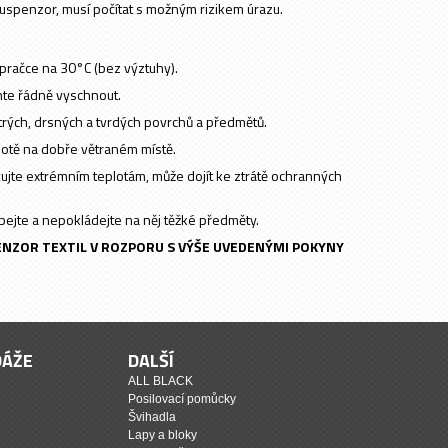
suspenzor, musí počítat s možným rizikem úrazu.
pračce na 30°C (bez výztuhy).
te řádně vyschnout.
strých, drsných a tvrdých povrchů a předmětů.
lotě na dobře větraném místě.
jte extrémním teplotám, může dojít ke ztrátě ochranných
jte a nepokládejte na něj těžké předměty.
ENZOR TEXTIL V ROZPORU S VÝŠE UVEDENÝMI POKYNY
DÁŽE
DALŠÍ
ALL BLACK
Posilovací pomůcky
Švihadla
Lapy a bloky