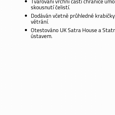
Tvarování vrchní části chrániče umož
skousnutí čelistí.
Dodáván včetně průhledné krabičky 
větrání.
Otestováno UK Satra House a Stat
ústavem.