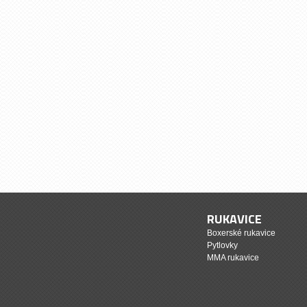
RUKAVICE
Boxerské rukavice
Pytlovky
MMA rukavice