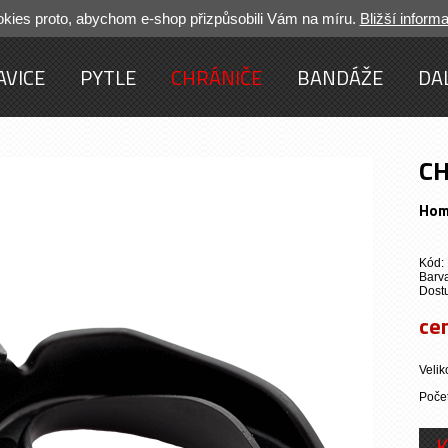
ies proto, abychom e-shop přizpůsobili Vám na míru.
Bližší inform
AVICE
PYTLE
CHRÁNIČE
BANDÁŽE
DA
CH
Ho
Kód:
Barva
Dost
ce
Velik
Počet