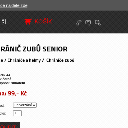
ace najdete zde
.
LŠÍ
RÁNIČ ZUBŮ SENIOR
/
/
me
Chrániče a helmy
Chrániče zubů
 PIR 44
: černá
upnost:
skladem
na:
99,- Kč
ost:
 ks: