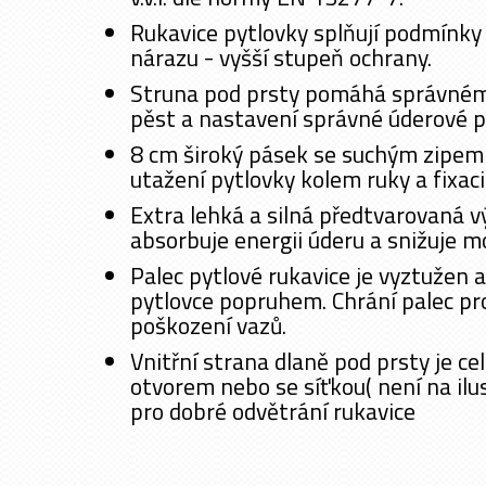
Rukavice pytlovky splňují podmínky 
nárazu - vyšší stupeň ochrany.
Struna pod prsty pomáhá správnému
pěst a nastavení správné úderové p
8 cm široký pásek se suchým zipem
utažení pytlovky kolem ruky a fixaci
Extra lehká a silná předtvarovaná v
absorbuje energii úderu a snižuje m
Palec pytlové rukavice je vyztužen a
pytlovce popruhem. Chrání palec pro
poškození vazů.
Vnitřní strana dlaně pod prsty je ce
otvorem nebo se síťkou( není na ilu
pro dobré odvětrání rukavice