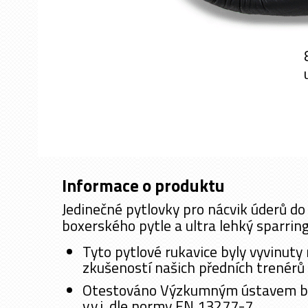
Informace o produktu
Jedinečné pytlovky pro nácvik úderů d
boxerského pytle a ultra lehký sparrin
Tyto pytlové rukavice byly vyvinuty
zkušeností našich předních trenérů
Otestováno Výzkumným ústavem be
v.v.i. dle normy EN 13277-7.