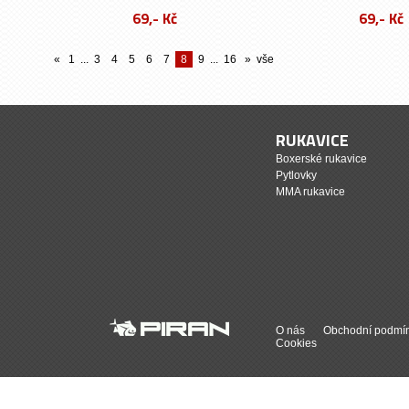
69,- Kč
69,- Kč
«
1
...
3
4
5
6
7
8
9
...
16
»
vše
RUKAVICE
Boxerské rukavice
Pytlovky
MMA rukavice
O nás
Obchodní podmí
Cookies