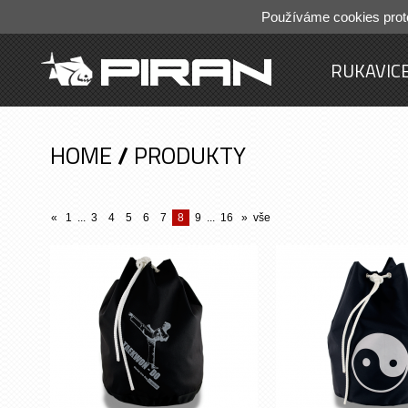
Používáme cookies prot
RUKAVIC
HOME
/
PRODUKTY
«
1
...
3
4
5
6
7
8
9
...
16
»
vše